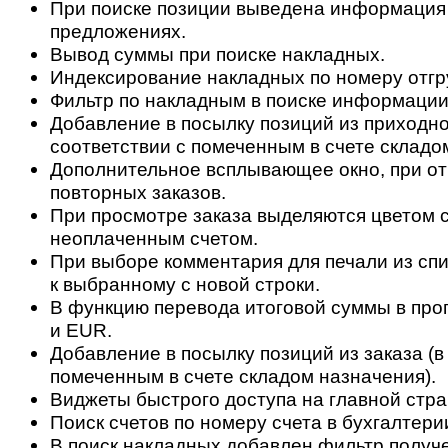
При поиске позиции выведена информация
предложениях.
Вывод суммы при поиске накладных.
Индексирование накладных по номеру отгр
Фильтр по накладным в поиске информации 
Добавление в посылку позиций из приходно
соответствии с помеченным в счете складо
Дополнительное всплывающее окно, при о
повторных заказов.
При просмотре заказа выделяются цветом с
неоплаченным счетом.
При выборе комментария для печали из спи
к выбранному с новой строки.
В функцию перевода итоговой суммы в пр
и EUR.
Добавление в посылку позиций из заказа (в
помеченным в счете складом назначения).
Виджеты быстрого доступа на главной стра
Поиск счетов по номеру счета в бухгалтери
В поиск накладных добавлен фильтр получ