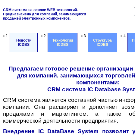
CRM система на основе WEB технологий.
Предназначена для компаний, занимающихся
продажей электронных компонентов.
» 1.
» 2.
» 3.
» 4.
Новости
Технологии
Структура
П
ICDBS
ICDBS
ICDBS
Предлагаем готовое решение организации
для компаний, занимающихся торговле
компонентами:
CRM система IC Database Sys
CRM система является составной частью инф
компании. Она расширяет и дополняет возм
продажами и маркетингом, а также обе
коммерческой деятельности предприятия.
Внедрение IC DataBase System позволит 