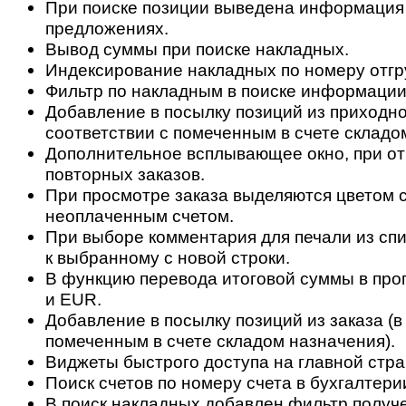
При поиске позиции выведена информация
предложениях.
Вывод суммы при поиске накладных.
Индексирование накладных по номеру отгр
Фильтр по накладным в поиске информации 
Добавление в посылку позиций из приходно
соответствии с помеченным в счете складо
Дополнительное всплывающее окно, при о
повторных заказов.
При просмотре заказа выделяются цветом с
неоплаченным счетом.
При выборе комментария для печали из спи
к выбранному с новой строки.
В функцию перевода итоговой суммы в пр
и EUR.
Добавление в посылку позиций из заказа (в
помеченным в счете складом назначения).
Виджеты быстрого доступа на главной стра
Поиск счетов по номеру счета в бухгалтери
В поиск накладных добавлен фильтр получ