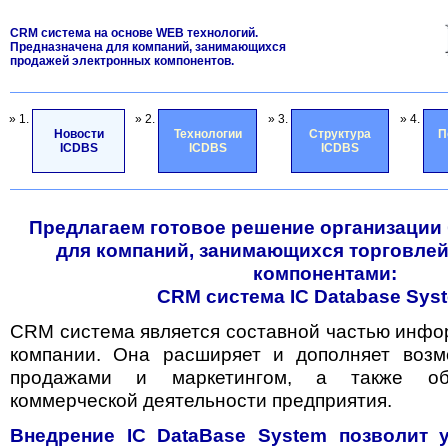
CRM система на основе WEB технологий.
Предназначена для компаний, занимающихся
продажей электронных компонентов.
» 1.
» 2.
» 3.
» 4.
Новости
Технологии
Структура
П
ICDBS
ICDBS
ICDBS
Предлагаем готовое решение организации
для компаний, занимающихся торговле
компонентами:
CRM система IC Database Sys
CRM система является составной частью инф
компании. Она расширяет и дополняет возм
продажами и маркетингом, а также обе
коммерческой деятельности предприятия.
Внедрение IC DataBase System позволит 