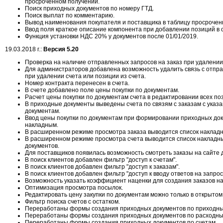
просроченном получении.
Поиск приходных документов по номеру ГТД.
Поиск выплат по комментарию.
Вывод наименования покупателя и поставщика в таблицу просроченн
Ввод поля краткое описание компонента при добавлении позиций в с
Функция установки НДС 20% у документов после 01/01/2019.
19.03.2018 г.:
Версия 5.20
Проверка на наличие отправленных запросов на заказ при удалении 
Для администраторов добавлена возможность удалить связь с отпр
при удалении счета или позиции из счета.
Номер контракта перенесен в счета.
В счете добавлено поле цены покупки по документам.
Расчет цены покупки по документам счета в редактировании всех по
В приходные документы выведены счета по связям с заказам с указ
документам.
Ввод цены покупки по документам при формировании приходных до
накладным.
В расширенном режиме просмотра заказа выводится список накладн
В расширенном режиме просмотра счета выводится список накладны
документов.
Для поставщиков появилась возможность смотреть заказы на сайте д
В поиск клиентов добавлен фильтр "доступ к счетам".
В поиск клиентов добавлен фильтр "доступ к заказам".
В поиск клиентов добавлен фильтр "доступ к вводу ответов на запрос
Возможность указать коэффициент наценки для создания заказов на
Оптимизация просмотра посылок.
Редактировать цену закупки по документам можно только в открытом
Фильтр поиска счетов с остатком.
Переработаны формы создания приходных документов по приходн
Переработаны формы создания приходных документов по расходны
Переработаны формы создания приходных документов по счетам.