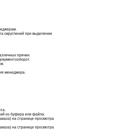
неджерам.
та округлений при выделении
азличных причин.
документооборот.
ов.
ия менеджера.
та.
ний из буфера или файла.
заказа) на странице просмотра
заказа) на странице просмотра