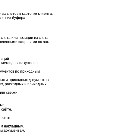
ых счетов в карточке клиента.
чет из буфера.
счета или позиции из счета.
авленными запросами на заказ
зиций.
анием цены покупки по
кументов по приходным
ых и приходных документов.
х, расходных и приходных
ля сверки.
ы".
 сайте.
 счете.
ым накладным.
м документам.