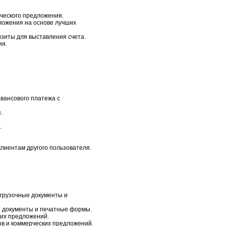
рческого предложения.
ложения на основе лучших
изиты для выставления счета.
ия.
вансового платежа с
.
.
лиентам другого пользователя.
тгрузочные документы и
е документы и печатные формы.
ких предложений.
зов и коммерческих предложений.