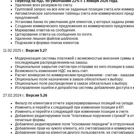
Переход на НДС по умолчанию 22% с 1 января 2026 года.
Удаление всех резервов по счету.
Групповой запрос на все или не заданные позиции счета или комме
Автоматическое заполнение таблицы счета или коммерческого пред
предложений.
Установка банка по умолчанию для клиентов, у которых заданы рекв
Создание коммерческого предложения из коммерческого предложен
Маркировка ответов на сообщения.
Цитирование ответа на сообщения по почте.
Удаление лишних файлов шаблонов.
Подсказки в формах поиска клиентов.
11.02.2025 г.:
Версия 5.27
Модернизация системы платежей с возможностью внесения суммы а
последующим распределением на заказы.
Опциональное закрытие счетов при отправке из него позиции в заказ
Возможность изменения НДС на весь счет.
Расчет конверсии по коммерческим предложениям - счетам - заказам
Опционально поле назначение в заказе обязательно к выбору.
Опционально поле распределние в заказе обязательно к выбору.
Исплравление ошибок и допработка системы добавлении доступа к к
27.02.2024 г.:
Версия 5.26
Фильтр по клиентам в отчете зарезервированных позиций на складе.
Изменить и перейти к следующей при изменении позиции в КП.
Изменить и перейти к следующей при изменении позиции в счете.
Добавлено редактируемое поле "платежные поручения строкой" в о
печатные формы.
Добавлено редактируемое поле "основание передачи" в отгрузочны
Добавление прав на чужого клиента, его счетов/заказов и коммерчес
Добавление прав на клиентов другого пользователя, их счетов/зака