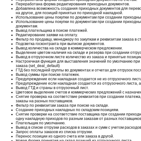
Переработана форма редактирования приходных документов.
Добавлена возможность создания приходных документов для перево
на другое, для позиций принятых по приходной накладной.
Использование цены покупки по документам при создании приходных
Использование цены покупки по документам при создании приходны
документам.
Вывод плательщика в поиске платежей.
Редактирование заявки на оплату.
Фильтр по продавцу, менеджеру по закупкам и реквизитам заказа в с
Подсветка госконтракта при выписке документов.
Вывод количества на складе в коммерческом предложении.
Выделение цветом наличия на складе и резерва при создании отгру
Вывод в отгрузочном листе количество из заказа и принятые позиции
Настроечная функция для выставления значений по умолчанию при 
заказа (set_deal_default)
ГТД без последней группы во документах и отчетах для отгрузок посл
Вывод суммы при поиске платежек.
Предупреждение если накладная создается не из отгрузочного лист
Предупреждение если накладная создается из отгрузочного листа, а
Вывод ГТД и страны в отгрузочный лист.
Цветовое выделение счетов и коммерческих предложений с назначени
Снятие проверка на соответствие реквизитов при создании платежа,
заказы на разных поставщиков.
Фильтр по реквизитам заказа при поиске на складе.
Создание приходных накладных по складским позициям.
Снятие проверки на соответствие поставщика при создании приходн
одну накладную приходов по разным заказам от разных поставщиков
Плательщик по умолчанию.
Вывод в списке отгрузки расходов в заказах и сумм с учетом расходов
Запрос оплаты заказов из списка отгрузки.
Перенос позиции из одного счета или заказа в другой.
Новая форма принятия на склад позиций из отгрузочного листа.