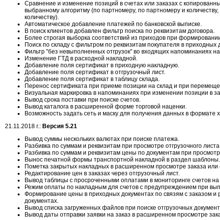
Сравнение и изменение позиций в счетах или заказах с копирован
выбранному алгоритму (по партномеру, по партномеру и количеству, 
количеству).
Автоматическое добавление платежей по банковской выписке.
В поиск клиентов добавлен фильтр поиска по реквизитам договора.
Более строгая выборка соответствий из приходов при формировании
Поиск по складу с фильтром по реквизитам покупателя в приходных 
Фильтр "без невыполненных отгрузок" во входящих напоминаниях на 
Изменение ГТД в расходной накладной.
Добавление поля сертификат в приходную накладную.
Добавление поля сертификат в отгрузочный лист.
Добавление поля сертификат в таблицу склада.
Перенос сертификата при приеме позиции на склад и при перемещен
Визуальная маркировка в напоминаниях при изменении позиции в за
Вывод срока поставки при поиске счетов.
Вывод каталога в расширенной форме торговой наценки.
Возможность задать сеть и маску для получения данных в формате x
21.11.2018 г.:
Версия 5.21
Вывод суммы нескольких валютах при поиске платежа.
Разбивка по суммам и реквизитам при просмотре отгрузочного листа
Разбивка по суммам и реквизитам цены по документам при просмотре
Вынос печатной формы транспортной накладной в раздел шаблоны.
Пометка закрытых накладных в расширенном просмотре заказа или 
Редактирование цен в заказах через отгрузочный лист.
Вывод таблицы с просроченными оплатами в мониторинге счетов на 
Режим оплаты по накладным для счетов с предупреждением при вып
Формирование цены в приходных документах по связям с заказом и
документах.
Вывод списка загруженных файлов при поиске отгрузочных документ
Вывод даты отправки заявки на заказ в расширенном просмотре зак