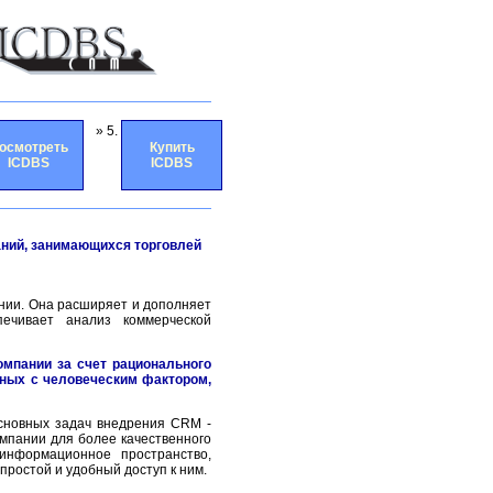
» 5.
осмотреть
Купить
ICDBS
ICDBS
аний, занимающихся торговлей
нии. Она расширяет и дополняет
ечивает анализ коммерческой
омпании за счет рационального
нных с человеческим фактором,
сновных задач внедрения CRM -
пании для более качественного
информационное пространство,
простой и удобный доступ к ним.