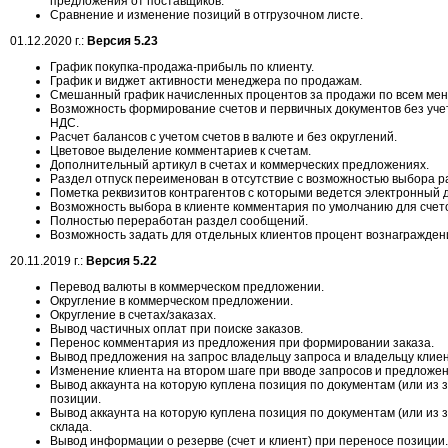
предложения от поставщиков.
Сравнение и изменение позиций в отгрузочном листе.
01.12.2020 г.:
Версия 5.23
График покупка-продажа-прибыль по клиенту.
График и виджет активности менеджера по продажам.
Смешанный график начисленных процентов за продажи по всем ме
Возможность формирование счетов и первичных документов без уче
НДС.
Расчет балансов с учетом счетов в валюте и без округлений.
Цветовое выделение комментариев к счетам.
Дополнительный артикул в счетах и коммерческих предложениях.
Раздел отпуск переименован в отсутствие с возможностью выбора р
Пометка реквизитов контрагентов с которыми ведется электронный 
Возможность выбора в клиенте комментария по умолчанию для счет
Полностью переработан раздел сообщений.
Возможность задать для отдельных клиентов процент вознагражден
20.11.2019 г.:
Версия 5.22
Перевод валюты в коммерческом предложении.
Округление в коммерческом предложении.
Округление в счетах/заказах.
Вывод частичных оплат при поиске заказов.
Перенос комментария из предложения при формировании заказа.
Вывод предложения на запрос владельцу запроса и владельцу клиен
Изменение клиента на втором шаге при вводе запросов и предложе
Вывод аккаунта на которую куплена позиция по документам (или из 
позиции.
Вывод аккаунта на которую куплена позиция по документам (или из 
склада.
Вывод информации о резерве (счет и клиент) при переносе позиции.