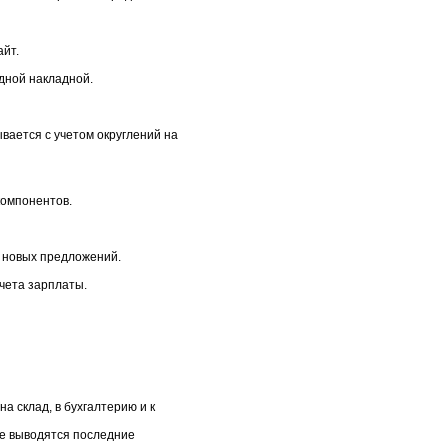
айт.
дной накладной.
вается с учетом округлений на
компонентов.
е новых предложений.
чета зарплаты.
а склад, в бухгалтерию и к
те выводятся последние