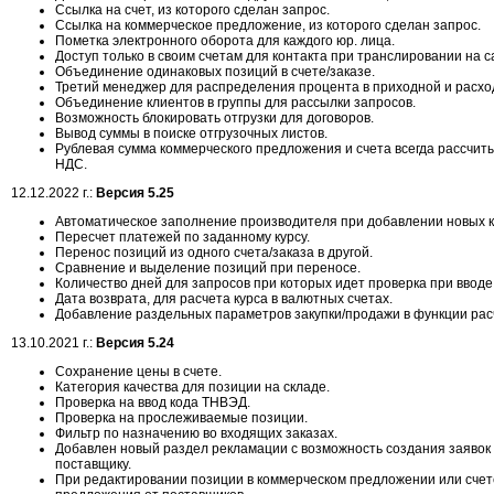
Ссылка на счет, из которого сделан запрос.
Ссылка на коммерческое предложение, из которого сделан запрос.
Пометка электронного оборота для каждого юр. лица.
Доступ только в своим счетам для контакта при транслировании на с
Объединение одинаковых позиций в счете/заказе.
Третий менеджер для распределения процента в приходной и расхо
Объединение клиентов в группы для рассылки запросов.
Возможность блокировать отгрузки для договоров.
Вывод суммы в поиске отгрузочных листов.
Рублевая сумма коммерческого предложения и счета всегда рассчиты
НДС.
12.12.2022 г.:
Версия 5.25
Автоматическое заполнение производителя при добавлении новых 
Пересчет платежей по заданному курсу.
Перенос позиций из одного счета/заказа в другой.
Сравнение и выделение позиций при переносе.
Количество дней для запросов при которых идет проверка при ввод
Дата возврата, для расчета курса в валютных счетах.
Добавление раздельных параметров закупки/продажи в функции рас
13.10.2021 г.:
Версия 5.24
Сохранение цены в счете.
Категория качества для позиции на складе.
Проверка на ввод кода ТНВЭД.
Проверка на прослеживаемые позиции.
Фильтр по назначению во входящих заказах.
Добавлен новый раздел рекламации с возможность создания заявок н
поставщику.
При редактировании позиции в коммерческом предложении или сче