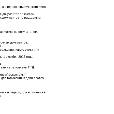
да с одного юридического лица
 документов по счетам.
х документов по расходным
татистике по покупателям.
зочных документов.
.
создании нового счета или
е 1 октября 2017 года.
а.
 там не заполнены ГТД.
ем 'госконтракт'.
 для включения в один платеж
ой накладной, для включения в
.
.