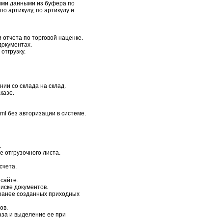
ными данными из буфера по
по артикулу, по артикулу и
 отчета по торговой наценке.
документах.
отгрузку.
ии со склада на склад.
казе.
ml без авторизации в системе.
.
 отгрузочного листа.
счета.
сайте.
иске документов.
 ранее созданных приходных
ов.
аза и выделение ее при