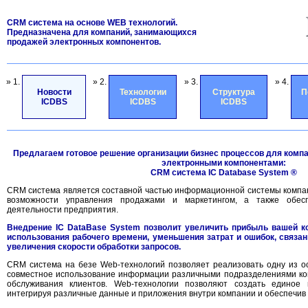
CRM система на основе WEB технологий.
Предназначена для компаний, занимающихся
продажей электронных компонентов.
» 1.
» 2.
» 3.
» 4.
Новости
Технологии
Структура
П
ICDBS
ICDBS
ICDBS
Предлагаем готовое решение организации бизнес процессов для комп
электронными компонентами:
CRM система IC Database System ®
CRM система является составной частью информационной системы компа
возможности управления продажами и маркетингом, а также обесп
деятельности предприятия.
Внедрение IC DataBase System позволит увеличить прибыль вашей к
использования рабочего времени, уменьшения затрат и ошибок, связа
увеличения скорости обработки запросов.
CRM система на безе Web-технологий позволяет реализовать одну из о
совместное использование информации различными подразделениями ком
обслуживания клиентов. Web-технологии позволяют создать единое 
интегрируя различные данные и приложения внутри компании и обеспечив 