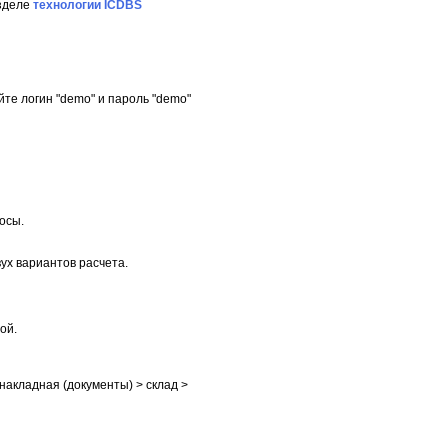
азделе
технологии ICDBS
йте логин "demo" и пароль "demo"
осы.
ух вариантов расчета.
ой.
 накладная (документы) > склад >