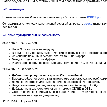
Более подробно о CRM системах и WEB технологиях можно прочитать в р
» Презентация:
Презентация PowerPoint с видеороликами работы в системе:
ICDBS.pptx
Ознакомиться с полнофункциональной версией вы можете
здесь
(использу
для входа).
» Новые функциональные возможности:
08.07.2026 г.:
Версия 5.30
Поле GTIN в списке на отгрузку.
Вывод тнвэд и необходимость маркировки при вводе ответов на запр
Изменение позиций в счетах заказах по ID из буфера.
Ввод расходв в заказ из буфера.
Реализация опции "не использовать округление НДС" в счетах для дв
20.04.2026 г.:
Версия 5.29
Добавление раздела маркировка (Честный Знак).
Вывод сообщения если в валютном счете есть строка с нулевой сумм
Добавление строки для вывода номера авансовой счет фактуры.
Выделение позиций подлежащих маркировки (по коду ТНВЭД).
Добавление в карточку компонента номера ОКПД2 и GTIN.
Cвязь и наследование маркироки: заказ > лист отгрузки > приходная
расходная накладная (документы).
27.11.2025 г.:
Версия 5.28