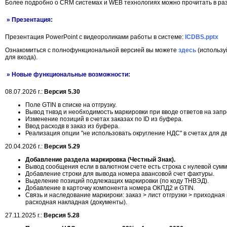
Более подробно о CRM системах и WEB технологиях можно прочитать в р
» Презентация:
Презентация PowerPoint с видеороликами работы в системе:
ICDBS.pptx
Ознакомиться с полнофункциональной версией вы можете
здесь
(использу
для входа).
» Новые функциональные возможности:
08.07.2026 г.:
Версия 5.30
Поле GTIN в списке на отгрузку.
Вывод тнвэд и необходимость маркировки при вводе ответов на запр
Изменение позиций в счетах заказах по ID из буфера.
Ввод расходв в заказ из буфера.
Реализация опции "не использовать округление НДС" в счетах для дв
20.04.2026 г.:
Версия 5.29
Добавление раздела маркировка (Честный Знак).
Вывод сообщения если в валютном счете есть строка с нулевой сумм
Добавление строки для вывода номера авансовой счет фактуры.
Выделение позиций подлежащих маркировки (по коду ТНВЭД).
Добавление в карточку компонента номера ОКПД2 и GTIN.
Cвязь и наследование маркироки: заказ > лист отгрузки > приходная
расходная накладная (документы).
27.11.2025 г.:
Версия 5.28