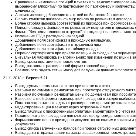
Сравнение и изменение позиций в счетах или заказах с копирован
выбранному алгоритму (по партномеру, по партномеру и количеству, 
количеству).
Автоматическое добавление платежей по банковской выписке.
В поиск клиентов добавлен фильтр поиска по реквизитам договора.
Более строгая выборка соответствий из приходов при формировании
Поиск по складу с фильтром по реквизитам покупателя в приходных 
Фильтр "без невыполненных отгрузок" во входящих напоминаниях на 
Изменение ГТД в расходной накладной.
Добавление поля сертификат в приходную накладную.
Добавление поля сертификат в отгрузочный лист.
Добавление поля сертификат в таблицу склада.
Перенос сертификата при приеме позиции на склад и при перемещен
Визуальная маркировка в напоминаниях при изменении позиции в за
Вывод срока поставки при поиске счетов.
Вывод каталога в расширенной форме торговой наценки.
Возможность задать сеть и маску для получения данных в формате x
21.11.2018 г.:
Версия 5.21
Вывод суммы нескольких валютах при поиске платежа.
Разбивка по суммам и реквизитам при просмотре отгрузочного листа
Разбивка по суммам и реквизитам цены по документам при просмотре
Вынос печатной формы транспортной накладной в раздел шаблоны.
Пометка закрытых накладных в расширенном просмотре заказа или 
Редактирование цен в заказах через отгрузочный лист.
Вывод таблицы с просроченными оплатами в мониторинге счетов на 
Режим оплаты по накладным для счетов с предупреждением при вып
Формирование цены в приходных документах по связям с заказом и
документах.
Вывод списка загруженных файлов при поиске отгрузочных документ
Вывод даты отправки заявки на заказ в расширенном просмотре зак