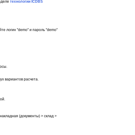
азделе
технологии ICDBS
йте логин "demo" и пароль "demo"
осы.
ух вариантов расчета.
ой.
 накладная (документы) > склад >