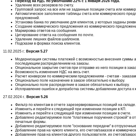
Переход на НДС по умолчанию 22% с 1 января 2026 года.
Удаление всех резервов по счету.
Групповой запрос на все или не заданные позиции счета или комме
Автоматическое заполнение таблицы счета или коммерческого пред
предложений.
Установка банка по умолчанию для клиентов, у которых заданы рекв
Создание коммерческого предложения из коммерческого предложен
Маркировка ответов на сообщения.
Цитирование ответа на сообщения по почте.
Удаление лишних файлов шаблонов.
Подсказки в формах поиска клиентов.
11.02.2025 г.:
Версия 5.27
Модернизация системы платежей с возможностью внесения суммы а
последующим распределением на заказы.
Опциональное закрытие счетов при отправке из него позиции в заказ
Возможность изменения НДС на весь счет.
Расчет конверсии по коммерческим предложениям - счетам - заказам
Опционально поле назначение в заказе обязательно к выбору.
Опционально поле распределние в заказе обязательно к выбору.
Исплравление ошибок и допработка системы добавлении доступа к к
27.02.2024 г.:
Версия 5.26
Фильтр по клиентам в отчете зарезервированных позиций на складе.
Изменить и перейти к следующей при изменении позиции в КП.
Изменить и перейти к следующей при изменении позиции в счете.
Добавлено редактируемое поле "платежные поручения строкой" в о
печатные формы.
Добавлено редактируемое поле "основание передачи" в отгрузочны
Добавление прав на чужого клиента, его счетов/заказов и коммерчес
Добавление прав на клиентов другого пользователя, их счетов/зака