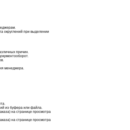
неджерам.
та округлений при выделении
азличных причин.
документооборот.
ов.
ия менеджера.
та.
ний из буфера или файла.
заказа) на странице просмотра
заказа) на странице просмотра