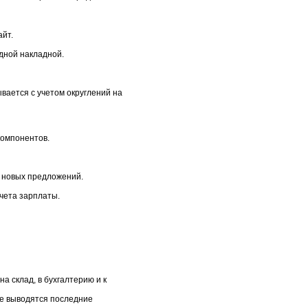
айт.
дной накладной.
вается с учетом округлений на
компонентов.
е новых предложений.
чета зарплаты.
а склад, в бухгалтерию и к
те выводятся последние