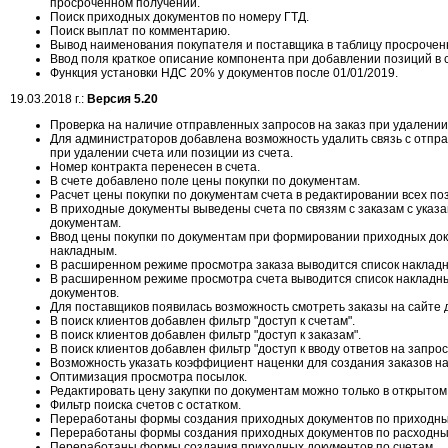
просроченном получении.
Поиск приходных документов по номеру ГТД.
Поиск выплат по комментарию.
Вывод наименования покупателя и поставщика в таблицу просроченн
Ввод поля краткое описание компонента при добавлении позиций в с
Функция установки НДС 20% у документов после 01/01/2019.
19.03.2018 г.:
Версия 5.20
Проверка на наличие отправленных запросов на заказ при удалении 
Для администраторов добавлена возможность удалить связь с отпр
при удалении счета или позиции из счета.
Номер контракта перенесен в счета.
В счете добавлено поле цены покупки по документам.
Расчет цены покупки по документам счета в редактировании всех по
В приходные документы выведены счета по связям с заказам с указ
документам.
Ввод цены покупки по документам при формировании приходных до
накладным.
В расширенном режиме просмотра заказа выводится список накладн
В расширенном режиме просмотра счета выводится список накладны
документов.
Для поставщиков появилась возможность смотреть заказы на сайте д
В поиск клиентов добавлен фильтр "доступ к счетам".
В поиск клиентов добавлен фильтр "доступ к заказам".
В поиск клиентов добавлен фильтр "доступ к вводу ответов на запрос
Возможность указать коэффициент наценки для создания заказов на
Оптимизация просмотра посылок.
Редактировать цену закупки по документам можно только в открытом
Фильтр поиска счетов с остатком.
Переработаны формы создания приходных документов по приходн
Переработаны формы создания приходных документов по расходны
Переработаны формы создания приходных документов по счетам.