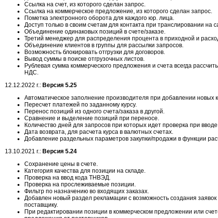
Ссылка на счет, из которого сделан запрос.
Ссылка на коммерческое предложение, из которого сделан запрос.
Пометка электронного оборота для каждого юр. лица.
Доступ только в своим счетам для контакта при транслировании на с
Объединение одинаковых позиций в счете/заказе.
Третий менеджер для распределения процента в приходной и расхо
Объединение клиентов в группы для рассылки запросов.
Возможность блокировать отгрузки для договоров.
Вывод суммы в поиске отгрузочных листов.
Рублевая сумма коммерческого предложения и счета всегда рассчиты
НДС.
12.12.2022 г.:
Версия 5.25
Автоматическое заполнение производителя при добавлении новых 
Пересчет платежей по заданному курсу.
Перенос позиций из одного счета/заказа в другой.
Сравнение и выделение позиций при переносе.
Количество дней для запросов при которых идет проверка при ввод
Дата возврата, для расчета курса в валютных счетах.
Добавление раздельных параметров закупки/продажи в функции рас
13.10.2021 г.:
Версия 5.24
Сохранение цены в счете.
Категория качества для позиции на складе.
Проверка на ввод кода ТНВЭД.
Проверка на прослеживаемые позиции.
Фильтр по назначению во входящих заказах.
Добавлен новый раздел рекламации с возможность создания заявок н
поставщику.
При редактировании позиции в коммерческом предложении или сче