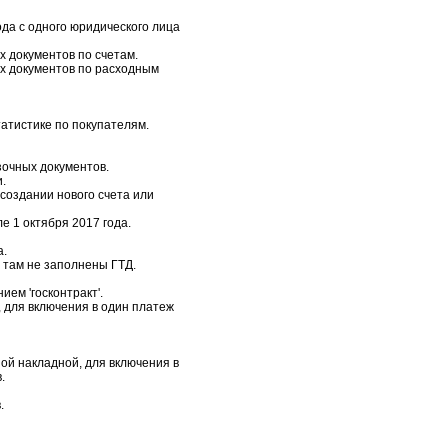
да с одного юридического лица
 документов по счетам.
х документов по расходным
татистике по покупателям.
зочных документов.
.
создании нового счета или
е 1 октября 2017 года.
а.
 там не заполнены ГТД.
ем 'госконтракт'.
 для включения в один платеж
ой накладной, для включения в
.
.