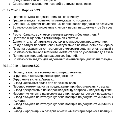
предложения от поставщиков.
Сравнение и изменение позиций в отгрузочном листе.
01.12.2020 г.:
Версия 5.23
График покупка-продажа-прибыль по клиенту.
График и виджет активности менеджера по продажам.
Смешанный график начисленных процентов за продажи по всем ме
Возможность формирование счетов и первичных документов без уче
НДС.
Расчет балансов с учетом счетов в валюте и без округлений.
Цветовое выделение комментариев к счетам.
Дополнительный артикул в счетах и коммерческих предложениях.
Раздел отпуск переименован в отсутствие с возможностью выбора р
Пометка реквизитов контрагентов с которыми ведется электронный 
Возможность выбора в клиенте комментария по умолчанию для счет
Полностью переработан раздел сообщений.
Возможность задать для отдельных клиентов процент вознагражден
20.11.2019 г.:
Версия 5.22
Перевод валюты в коммерческом предложении.
Округление в коммерческом предложении.
Округление в счетах/заказах.
Вывод частичных оплат при поиске заказов.
Перенос комментария из предложения при формировании заказа.
Вывод предложения на запрос владельцу запроса и владельцу клиен
Изменение клиента на втором шаге при вводе запросов и предложе
Вывод аккаунта на которую куплена позиция по документам (или из 
позиции.
Вывод аккаунта на которую куплена позиция по документам (или из 
склада.
Вывод информации о резерве (счет и клиент) при переносе позиции.