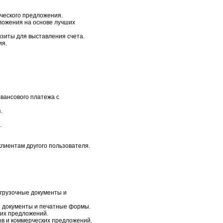
рческого предложения.
ложения на основе лучших
изиты для выставления счета.
ия.
вансового платежа с
.
.
лиентам другого пользователя.
тгрузочные документы и
е документы и печатные формы.
ких предложений.
зов и коммерческих предложений.