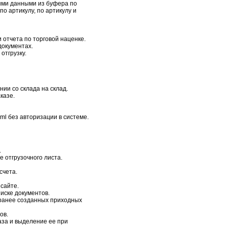
ными данными из буфера по
по артикулу, по артикулу и
 отчета по торговой наценке.
документах.
отгрузку.
ии со склада на склад.
казе.
ml без авторизации в системе.
.
 отгрузочного листа.
счета.
сайте.
иске документов.
 ранее созданных приходных
ов.
аза и выделение ее при