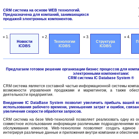
CRM система на основе WEB технологий.
Предназначена для компаний, занимающихся
продажей электронных компонентов.
» 1.
» 2.
» 3.
» 4.
Новости
Технологии
Структура
П
ICDBS
ICDBS
ICDBS
Предлагаем готовое решение организации бизнес процессов для комп
электронными компонентами:
CRM система IC Database System ®
CRM система является составной частью информационной системы компа
возможности управления продажами и маркетингом, а также обесп
деятельности предприятия.
Внедрение IC DataBase System позволит увеличить прибыль вашей к
использования рабочего времени, уменьшения затрат и ошибок, связа
увеличения скорости обработки запросов.
CRM система на безе Web-технологий позволяет реализовать одну из о
совместное использование информации различными подразделениями ком
обслуживания клиентов. Web-технологии позволяют создать единое 
интегрируя различные данные и приложения внутри компании и обеспечив 