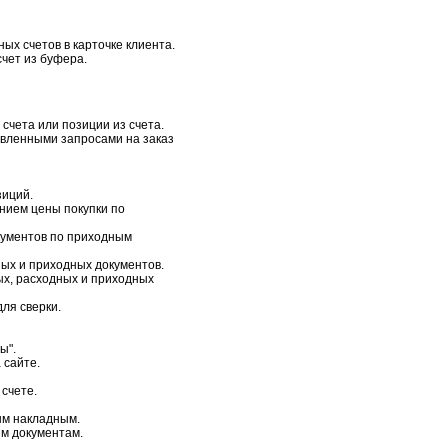
ых счетов в карточке клиента.
чет из буфера.
счета или позиции из счета.
авленными запросами на заказ
зиций.
анием цены покупки по
кументов по приходным
ых и приходных документов.
х, расходных и приходных
ля сверки.
ы".
 сайте.
 счете.
ым накладным.
м документам.