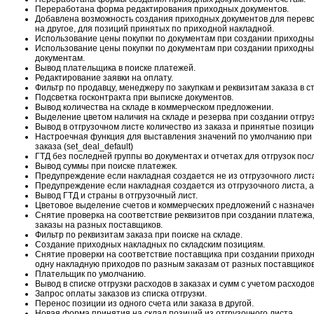
Переработана форма редактирования приходных документов.
Добавлена возможность создания приходных документов для перево
на другое, для позиций принятых по приходной накладной.
Использование цены покупки по документам при создании приходных
Использование цены покупки по документам при создании приходны
документам.
Вывод плательщика в поиске платежей.
Редактирование заявки на оплату.
Фильтр по продавцу, менеджеру по закупкам и реквизитам заказа в с
Подсветка госконтракта при выписке документов.
Вывод количества на складе в коммерческом предложении.
Выделение цветом наличия на складе и резерва при создании отгру
Вывод в отгрузочном листе количество из заказа и принятые позиции
Настроечная функция для выставления значений по умолчанию при 
заказа (set_deal_default)
ГТД без последней группы во документах и отчетах для отгрузок посл
Вывод суммы при поиске платежек.
Предупреждение если накладная создается не из отгрузочного лист
Предупреждение если накладная создается из отгрузочного листа, а
Вывод ГТД и страны в отгрузочный лист.
Цветовое выделение счетов и коммерческих предложений с назначени
Снятие проверка на соответствие реквизитов при создании платежа,
заказы на разных поставщиков.
Фильтр по реквизитам заказа при поиске на складе.
Создание приходных накладных по складским позициям.
Снятие проверки на соответствие поставщика при создании приходн
одну накладную приходов по разным заказам от разных поставщиков
Плательщик по умолчанию.
Вывод в списке отгрузки расходов в заказах и сумм с учетом расходов
Запрос оплаты заказов из списка отгрузки.
Перенос позиции из одного счета или заказа в другой.
Новая форма принятия на склад позиций из отгрузочного листа.