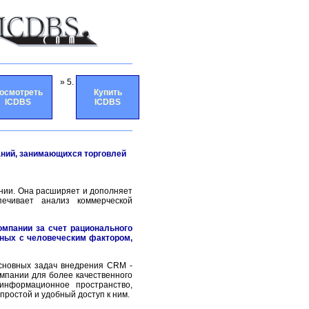
» 5.
осмотреть
Купить
ICDBS
ICDBS
аний, занимающихся торговлей
нии. Она расширяет и дополняет
ечивает анализ коммерческой
омпании за счет рационального
нных с человеческим фактором,
сновных задач внедрения CRM -
пании для более качественного
информационное пространство,
простой и удобный доступ к ним.