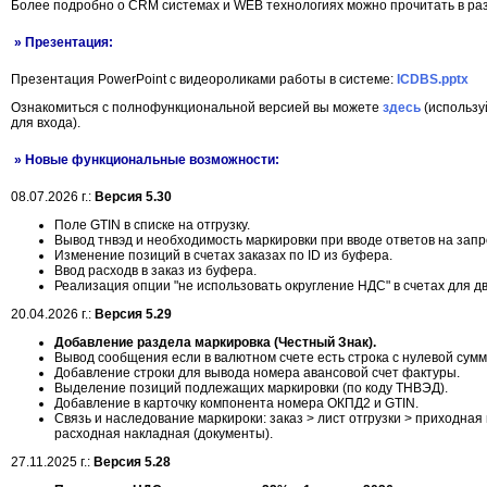
Более подробно о CRM системах и WEB технологиях можно прочитать в р
» Презентация:
Презентация PowerPoint с видеороликами работы в системе:
ICDBS.pptx
Ознакомиться с полнофункциональной версией вы можете
здесь
(использу
для входа).
» Новые функциональные возможности:
08.07.2026 г.:
Версия 5.30
Поле GTIN в списке на отгрузку.
Вывод тнвэд и необходимость маркировки при вводе ответов на запр
Изменение позиций в счетах заказах по ID из буфера.
Ввод расходв в заказ из буфера.
Реализация опции "не использовать округление НДС" в счетах для дв
20.04.2026 г.:
Версия 5.29
Добавление раздела маркировка (Честный Знак).
Вывод сообщения если в валютном счете есть строка с нулевой сумм
Добавление строки для вывода номера авансовой счет фактуры.
Выделение позиций подлежащих маркировки (по коду ТНВЭД).
Добавление в карточку компонента номера ОКПД2 и GTIN.
Cвязь и наследование маркироки: заказ > лист отгрузки > приходная
расходная накладная (документы).
27.11.2025 г.:
Версия 5.28