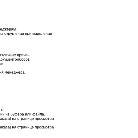
неджерам.
та округлений при выделении
азличных причин.
документооборот.
ов.
ия менеджера.
та.
ний из буфера или файла.
заказа) на странице просмотра
заказа) на странице просмотра