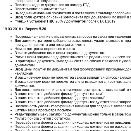
просроченном получении.
Поиск приходных документов по номеру ГТД.
Поиск выплат по комментарию.
Вывод наименования покупателя и поставщика в таблицу просроченн
Ввод поля краткое описание компонента при добавлении позиций в с
Функция установки НДС 20% у документов после 01/01/2019.
19.03.2018 г.:
Версия 5.20
Проверка на наличие отправленных запросов на заказ при удалении 
Для администраторов добавлена возможность удалить связь с отпр
при удалении счета или позиции из счета.
Номер контракта перенесен в счета.
В счете добавлено поле цены покупки по документам.
Расчет цены покупки по документам счета в редактировании всех по
В приходные документы выведены счета по связям с заказам с указ
документам.
Ввод цены покупки по документам при формировании приходных до
накладным.
В расширенном режиме просмотра заказа выводится список накладн
В расширенном режиме просмотра счета выводится список накладны
документов.
Для поставщиков появилась возможность смотреть заказы на сайте д
В поиск клиентов добавлен фильтр "доступ к счетам".
В поиск клиентов добавлен фильтр "доступ к заказам".
В поиск клиентов добавлен фильтр "доступ к вводу ответов на запрос
Возможность указать коэффициент наценки для создания заказов на
Оптимизация просмотра посылок.
Редактировать цену закупки по документам можно только в открытом
Фильтр поиска счетов с остатком.
Переработаны формы создания приходных документов по приходн
Переработаны формы создания приходных документов по расходны
Переработаны формы создания приходных документов по счетам.