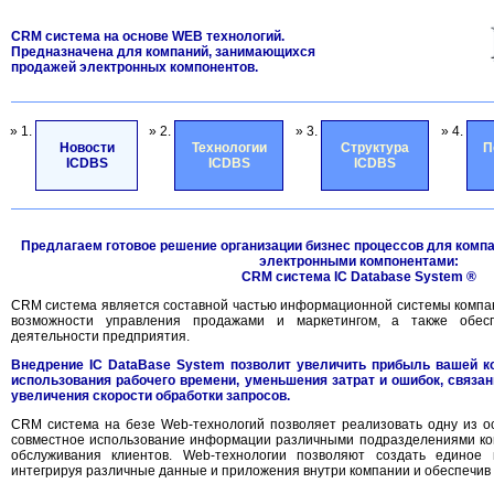
CRM система на основе WEB технологий.
Предназначена для компаний, занимающихся
продажей электронных компонентов.
» 1.
» 2.
» 3.
» 4.
Новости
Технологии
Структура
П
ICDBS
ICDBS
ICDBS
Предлагаем готовое решение организации бизнес процессов для комп
электронными компонентами:
CRM система IC Database System ®
CRM система является составной частью информационной системы компа
возможности управления продажами и маркетингом, а также обесп
деятельности предприятия.
Внедрение IC DataBase System позволит увеличить прибыль вашей к
использования рабочего времени, уменьшения затрат и ошибок, связа
увеличения скорости обработки запросов.
CRM система на безе Web-технологий позволяет реализовать одну из о
совместное использование информации различными подразделениями ком
обслуживания клиентов. Web-технологии позволяют создать единое 
интегрируя различные данные и приложения внутри компании и обеспечив 