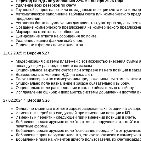
Переход на НДС по умолчанию 22% с 1 января 2026 года.
Удаление всех резервов по счету.
Групповой запрос на все или не заданные позиции счета или комме
Автоматическое заполнение таблицы счета или коммерческого пред
предложений.
Установка банка по умолчанию для клиентов, у которых заданы рекв
Создание коммерческого предложения из коммерческого предложен
Маркировка ответов на сообщения.
Цитирование ответа на сообщения по почте.
Удаление лишних файлов шаблонов.
Подсказки в формах поиска клиентов.
11.02.2025 г.:
Версия 5.27
Модернизация системы платежей с возможностью внесения суммы а
последующим распределением на заказы.
Опциональное закрытие счетов при отправке из него позиции в заказ
Возможность изменения НДС на весь счет.
Расчет конверсии по коммерческим предложениям - счетам - заказам
Опционально поле назначение в заказе обязательно к выбору.
Опционально поле распределние в заказе обязательно к выбору.
Исплравление ошибок и допработка системы добавлении доступа к к
27.02.2024 г.:
Версия 5.26
Фильтр по клиентам в отчете зарезервированных позиций на складе.
Изменить и перейти к следующей при изменении позиции в КП.
Изменить и перейти к следующей при изменении позиции в счете.
Добавлено редактируемое поле "платежные поручения строкой" в о
печатные формы.
Добавлено редактируемое поле "основание передачи" в отгрузочны
Добавление прав на чужого клиента, его счетов/заказов и коммерчес
Добавление прав на клиентов другого пользователя, их счетов/зака