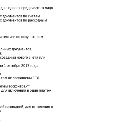
да с одного юридического лица
 документов по счетам.
х документов по расходным
татистике по покупателям.
зочных документов.
.
создании нового счета или
е 1 октября 2017 года.
а.
 там не заполнены ГТД.
ем 'госконтракт'.
 для включения в один платеж
ой накладной, для включения в
.
.