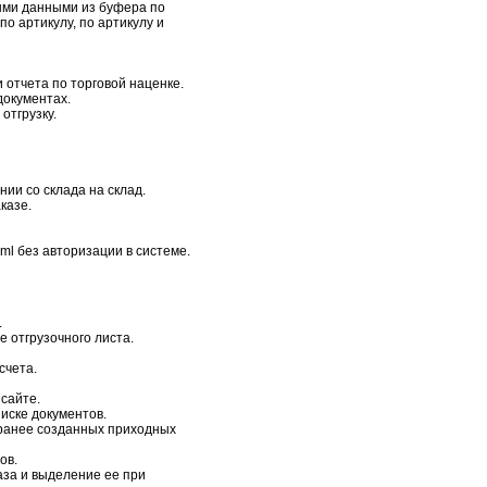
ными данными из буфера по
по артикулу, по артикулу и
 отчета по торговой наценке.
документах.
отгрузку.
ии со склада на склад.
казе.
ml без авторизации в системе.
.
 отгрузочного листа.
счета.
сайте.
иске документов.
 ранее созданных приходных
ов.
аза и выделение ее при