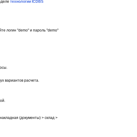
азделе
технологии ICDBS
йте логин "demo" и пароль "demo"
осы.
ух вариантов расчета.
ой.
 накладная (документы) > склад >