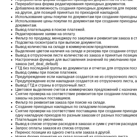
Переработана форма редактирования приходных документов.
Добавлена возможность создания приходных документов для перево
на другое, для позиций принятых по приходной накладной.
Использование цены покупки по документам при создании приходных
Использование цены покупки по документам при создании приходны
документам.
Вывод плательщика в поиске платежей.
Редактирование заявки на оплату.
Фильтр по продавцу, менеджеру по закупкам и реквизитам заказа в с
Подсветка госконтракта при выписке документов.
Вывод количества на складе в коммерческом предложении.
Выделение цветом наличия на складе и резерва при создании отгру
Вывод в отгрузочном листе количество из заказа и принятые позиции
Настроечная функция для выставления значений по умолчанию при 
заказа (set_deal_default)
ГТД без последней группы во документах и отчетах для отгрузок посл
Вывод суммы при поиске платежек.
Предупреждение если накладная создается не из отгрузочного лист
Предупреждение если накладная создается из отгрузочного листа, а
Вывод ГТД и страны в отгрузочный лист.
Цветовое выделение счетов и коммерческих предложений с назначени
Снятие проверка на соответствие реквизитов при создании платежа,
заказы на разных поставщиков.
Фильтр по реквизитам заказа при поиске на складе.
Создание приходных накладных по складским позициям.
Снятие проверки на соответствие поставщика при создании приходн
одну накладную приходов по разным заказам от разных поставщиков
Плательщик по умолчанию.
Вывод в списке отгрузки расходов в заказах и сумм с учетом расходов
Запрос оплаты заказов из списка отгрузки.
Перенос позиции из одного счета или заказа в другой.
Новая форма принятия на склад позиций из отгрузочного листа.