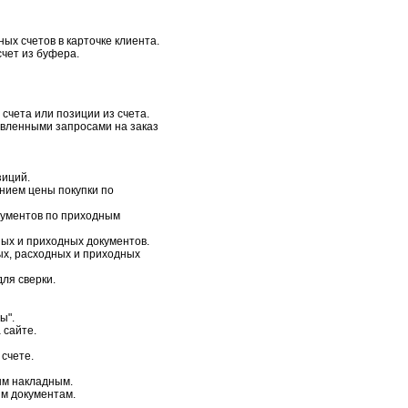
ых счетов в карточке клиента.
чет из буфера.
счета или позиции из счета.
авленными запросами на заказ
зиций.
анием цены покупки по
кументов по приходным
ых и приходных документов.
х, расходных и приходных
ля сверки.
ы".
 сайте.
 счете.
ым накладным.
м документам.