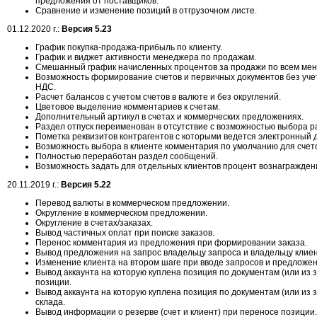
предложения от поставщиков.
Сравнение и изменение позиций в отгрузочном листе.
01.12.2020 г.:
Версия 5.23
График покупка-продажа-прибыль по клиенту.
График и виджет активности менеджера по продажам.
Смешанный график начисленных процентов за продажи по всем ме
Возможность формирование счетов и первичных документов без уче
НДС.
Расчет балансов с учетом счетов в валюте и без округлений.
Цветовое выделение комментариев к счетам.
Дополнительный артикул в счетах и коммерческих предложениях.
Раздел отпуск переименован в отсутствие с возможностью выбора р
Пометка реквизитов контрагентов с которыми ведется электронный 
Возможность выбора в клиенте комментария по умолчанию для счет
Полностью переработан раздел сообщений.
Возможность задать для отдельных клиентов процент вознагражден
20.11.2019 г.:
Версия 5.22
Перевод валюты в коммерческом предложении.
Округление в коммерческом предложении.
Округление в счетах/заказах.
Вывод частичных оплат при поиске заказов.
Перенос комментария из предложения при формировании заказа.
Вывод предложения на запрос владельцу запроса и владельцу клиен
Изменение клиента на втором шаге при вводе запросов и предложе
Вывод аккаунта на которую куплена позиция по документам (или из 
позиции.
Вывод аккаунта на которую куплена позиция по документам (или из 
склада.
Вывод информации о резерве (счет и клиент) при переносе позиции.