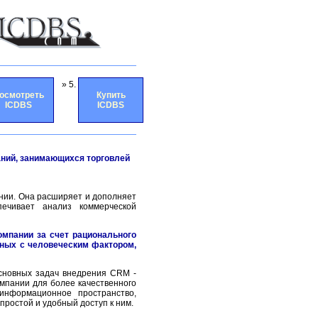
» 5.
осмотреть
Купить
ICDBS
ICDBS
аний, занимающихся торговлей
нии. Она расширяет и дополняет
ечивает анализ коммерческой
омпании за счет рационального
нных с человеческим фактором,
сновных задач внедрения CRM -
пании для более качественного
информационное пространство,
простой и удобный доступ к ним.