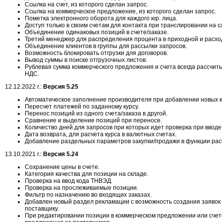
Ссылка на счет, из которого сделан запрос.
Ссылка на коммерческое предложение, из которого сделан запрос.
Пометка электронного оборота для каждого юр. лица.
Доступ только в своим счетам для контакта при транслировании на с
Объединение одинаковых позиций в счете/заказе.
Третий менеджер для распределения процента в приходной и расхо
Объединение клиентов в группы для рассылки запросов.
Возможность блокировать отгрузки для договоров.
Вывод суммы в поиске отгрузочных листов.
Рублевая сумма коммерческого предложения и счета всегда рассчиты
НДС.
12.12.2022 г.:
Версия 5.25
Автоматическое заполнение производителя при добавлении новых 
Пересчет платежей по заданному курсу.
Перенос позиций из одного счета/заказа в другой.
Сравнение и выделение позиций при переносе.
Количество дней для запросов при которых идет проверка при ввод
Дата возврата, для расчета курса в валютных счетах.
Добавление раздельных параметров закупки/продажи в функции рас
13.10.2021 г.:
Версия 5.24
Сохранение цены в счете.
Категория качества для позиции на складе.
Проверка на ввод кода ТНВЭД.
Проверка на прослеживаемые позиции.
Фильтр по назначению во входящих заказах.
Добавлен новый раздел рекламации с возможность создания заявок н
поставщику.
При редактировании позиции в коммерческом предложении или сче