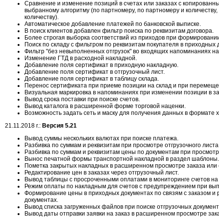
Сравнение и изменение позиций в счетах или заказах с копирован
выбранному алгоритму (по партномеру, по партномеру и количеству, 
количеству).
Автоматическое добавление платежей по банковской выписке.
В поиск клиентов добавлен фильтр поиска по реквизитам договора.
Более строгая выборка соответствий из приходов при формировании
Поиск по складу с фильтром по реквизитам покупателя в приходных 
Фильтр "без невыполненных отгрузок" во входящих напоминаниях на 
Изменение ГТД в расходной накладной.
Добавление поля сертификат в приходную накладную.
Добавление поля сертификат в отгрузочный лист.
Добавление поля сертификат в таблицу склада.
Перенос сертификата при приеме позиции на склад и при перемещен
Визуальная маркировка в напоминаниях при изменении позиции в за
Вывод срока поставки при поиске счетов.
Вывод каталога в расширенной форме торговой наценки.
Возможность задать сеть и маску для получения данных в формате x
21.11.2018 г.:
Версия 5.21
Вывод суммы нескольких валютах при поиске платежа.
Разбивка по суммам и реквизитам при просмотре отгрузочного листа
Разбивка по суммам и реквизитам цены по документам при просмотре
Вынос печатной формы транспортной накладной в раздел шаблоны.
Пометка закрытых накладных в расширенном просмотре заказа или 
Редактирование цен в заказах через отгрузочный лист.
Вывод таблицы с просроченными оплатами в мониторинге счетов на 
Режим оплаты по накладным для счетов с предупреждением при вып
Формирование цены в приходных документах по связям с заказом и
документах.
Вывод списка загруженных файлов при поиске отгрузочных документ
Вывод даты отправки заявки на заказ в расширенном просмотре зак