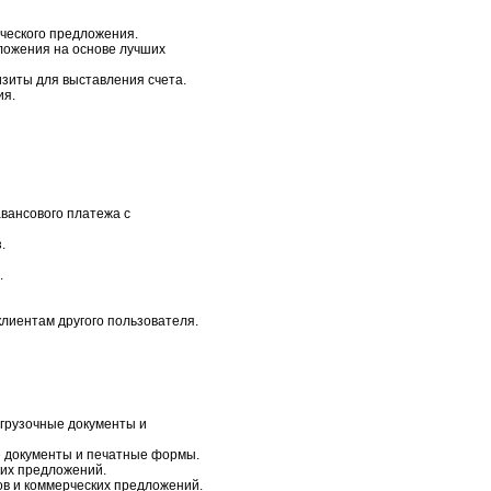
рческого предложения.
ложения на основе лучших
изиты для выставления счета.
ия.
вансового платежа с
.
.
лиентам другого пользователя.
тгрузочные документы и
е документы и печатные формы.
ких предложений.
зов и коммерческих предложений.