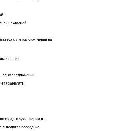
айт.
дной накладной.
вается с учетом округлений на
компонентов.
е новых предложений.
чета зарплаты.
а склад, в бухгалтерию и к
те выводятся последние