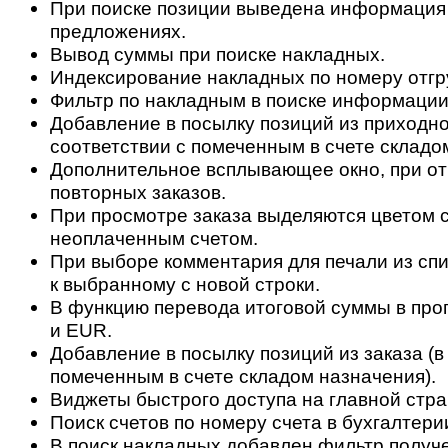
При поиске позиции выведена информация
предложениях.
Вывод суммы при поиске накладных.
Индексирование накладных по номеру отгр
Фильтр по накладным в поиске информации 
Добавление в посылку позиций из приходно
соответствии с помеченным в счете складо
Дополнительное всплывающее окно, при о
повторных заказов.
При просмотре заказа выделяются цветом с
неоплаченным счетом.
При выборе комментария для печали из спи
к выбранному с новой строки.
В функцию перевода итоговой суммы в пр
и EUR.
Добавление в посылку позиций из заказа (в
помеченным в счете складом назначения).
Виджеты быстрого доступа на главной стра
Поиск счетов по номеру счета в бухгалтери
В поиск накладных добавлен фильтр получ