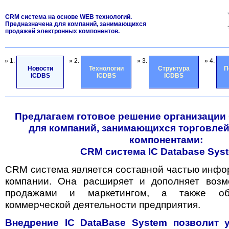
CRM система на основе WEB технологий.
Предназначена для компаний, занимающихся
продажей электронных компонентов.
» 1.
» 2.
» 3.
» 4.
Новости
Технологии
Структура
П
ICDBS
ICDBS
ICDBS
Предлагаем готовое решение организации
для компаний, занимающихся торговле
компонентами:
CRM система IC Database Sys
CRM система является составной частью инф
компании. Она расширяет и дополняет возм
продажами и маркетингом, а также обе
коммерческой деятельности предприятия.
Внедрение IC DataBase System позволит 