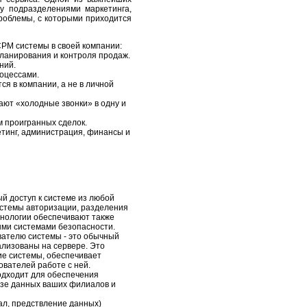
у подразделениями маркетинга,
проблемы, с которыми приходится
СРМ системы в своей компании:
планирования и контроля продаж.
ний.
роцессами.
ся в компании, а не в личной
ают «холодные звонки» в одну и
м проигранных сделок.
тинг, администрация, финансы и
 доступ к системе из любой
истемы авторизации, разделения
хнологии обеспечивают также
ыми системами безопасности.
вателю системы - это обычный
ализованы на сервере. Это
ие системы, обеспечивает
ователей работе с ней.
одходит для обеспечения
азе данных ваших филиалов и
ал, предствление данных)