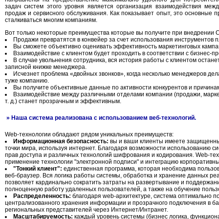
задач систем этого уровня является организация взаимодействия межд
продаж и сервисного обслуживания. Как показывает опыт, это основные 
сталкиваться многим компаниям.
Вот только некоторые преимущества которые вы получите при внедрении 
Продажи превратятся в конвейер за счет использования инструментов 
Вы сможете объективно оценивать эффективность маркетинговых кампа
Взаимодействие с клиентом будет проходить в соответствии с бизнес-п
В случае увольнения сотрудника, вся история работы с клиентом останет
записной книжке менеджера.
Исчезнет проблема «двойных звонков», когда несколько менеджеров дел
туже компанию.
Вы получите объективные данные по активности конкурентов и причина
Взаимодействие между различными отделами компании (продажи, марке
т. д.) станет прозрачным и эффективным.
» Наша система реализована с использованием веб-технологий.
Web-технологии обладают рядом уникальных преимуществ:
Информационная безопасность:
вы и ваши клиенты имеете защищенный
точки мира, используя интернет. Благодаря возможности использованию с
прав доступа и различных технологий шифрования и кодирования. Web-те
применение технологии "электронной подписи" и интеграцию корпоративн
"Тонкий клиент":
единственная программа, которая необходима пользо
веб-браузер. Вся логика работы системы, обработка и хранение данных ре
позволяет кардинально сократить затраты на развертывание и поддержан
полноценную работу удаленных пользователей, а также на обучение польз
Распределенность:
благодаря web-архитектуре, система оптимально п
централизованного хранения информации и прозрачного подключения в б
региональных представителей через Интернет/Интранет.
Масштабируемость:
каждый уровень системы (бизнес логика, функцион