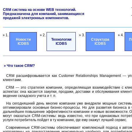
CRM система на основе WEB технологий.
Предназначена для компаний, занимающихся
продажей электронных компонентов.
» 1.
» 2.
» 3.
» 4.
Новости
Технологии
Структура
П
ICDBS
ICDBS
ICDBS
» Что такое CRM?
СRM расшифровывается как Customer Relationships Management — уп
клиентами.
CRM — это стратегия компании, определяющая взаимодействие с клие
аспектах: она касается закупки, продажи, доставки и обслуживания клиент
ведение складского учета и т. п.
На сегодняшний день многие компании уже внедрили мощные системы
оптимизировали основные бизнес-процессы. Но для развития бизнеса в 
дальнейшее повышение эффективности компании и новые возможности. О
могут оказаться CRM-системы: ведь известно, что при одинаковых потре
услуги потребитель пойдет в ту компанию, где ему окажут лучший сервис.
Современные CRM-системы обеспечивают комплексный подход к автом
направлены на предоставление максимально удобного для потребител