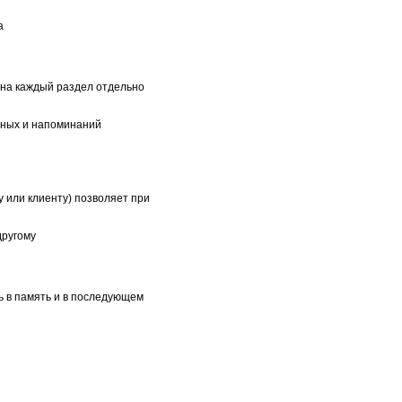
а
 на каждый раздел отдельно
адных и напоминаний
 или клиенту) позволяет при
другому
 в память и в последующем