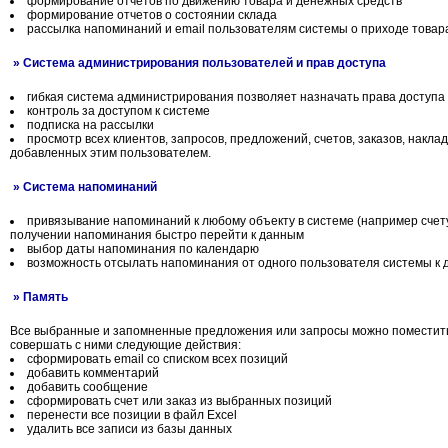
формирование отчетов по движению товара и денежных средств
формирование отчетов о состоянии склада
рассылка напоминаний и email пользователям системы о приходе товар
» Система администрирования пользователей и прав доступа
гибкая система администрирования позволяет назначать права доступа
контроль за доступом к системе
подписка на рассылки
просмотр всех клиентов, запросов, предложений, счетов, заказов, накл
добавленных этим пользователем.
» Система напоминаний
привязывание напоминаний к любому объекту в системе (например счету
получении напоминания быстро перейти к данным
выбор даты напоминания по календарю
возможность отсылать напоминания от одного пользователя системы к 
» Память
Все выбранные и запомненные предложения или запросы можно поместить
совершать с ними следующие действия:
сформировать email со списком всех позиций
добавить комментарий
добавить сообщение
сформировать счет или заказ из выбранных позиций
перенести все позиции в файл Excel
удалить все записи из базы данных