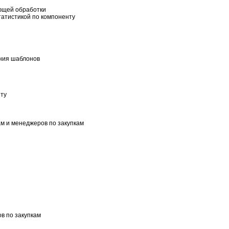
ющей обработки
татистикой по компоненту
ания шаблонов
ету
м и менеджеров по закупкам
в по закупкам