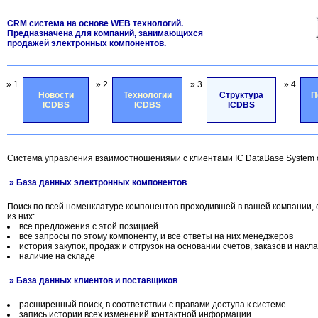
CRM система на основе WEB технологий.
Предназначена для компаний, занимающихся
продажей электронных компонентов.
» 1.
» 2.
» 3.
» 4.
Новости
Технологии
Структура
П
ICDBS
ICDBS
ICDBS
Система управления взаимоотношениями с клиентами IC DataBase System
» База данных электронных компонентов
Поиск по всей номенклатуре компонентов проходившей в вашей компании, 
из них:
все предложения с этой позицией
все запросы по этому компоненту, и все ответы на них менеджеров
история закупок, продаж и отгрузок на основании счетов, заказов и накл
наличие на складе
» База данных клиентов и поставщиков
расширенный поиск, в соответствии с правами доступа к системе
запись истории всех изменений контактной информации