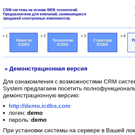
CRM система на основе WEB технологий.
Предназначена для компаний, занимающихся
продажей электронных компонентов.
» 1.
» 2.
» 3.
» 4.
Новости
Технологии
Структура
П
ICDBS
ICDBS
ICDBS
» Демонстрационная версия
Для ознакомления с возможностями CRM систе
System предлагаем посетить полнофункционал
демонстрационную версию:
http://demo.icdbs.com
логин:
demo
пароль:
demo
При установки системы на сервере в Вашей лок