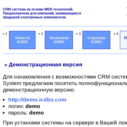
CRM система на основе WEB технологий.
Предназначена для компаний, занимающихся
продажей электронных компонентов.
» 1.
» 2.
» 3.
» 4.
Новости
Технологии
Структура
П
ICDBS
ICDBS
ICDBS
» Демонстрационная версия
Для ознакомления с возможностями CRM систе
System предлагаем посетить полнофункционал
демонстрационную версию:
http://demo.icdbs.com
логин:
demo
пароль:
demo
При установки системы на сервере в Вашей лок