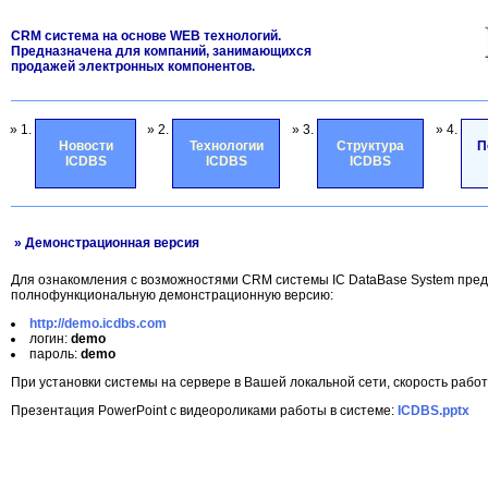
CRM система на основе WEB технологий.
Предназначена для компаний, занимающихся
продажей электронных компонентов.
» 1.
» 2.
» 3.
» 4.
Новости
Технологии
Структура
П
ICDBS
ICDBS
ICDBS
» Демонстрационная версия
Для ознакомления с возможностями CRM системы IC DataBase System пред
полнофункциональную демонстрационную версию:
http://demo.icdbs.com
логин:
demo
пароль:
demo
При установки системы на сервере в Вашей локальной сети, скорость рабо
Презентация PowerPoint с видеороликами работы в системе:
ICDBS.pptx