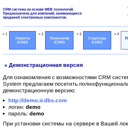
CRM система на основе WEB технологий.
Предназначена для компаний, занимающихся
продажей электронных компонентов.
» 1.
» 2.
» 3.
» 4.
Новости
Технологии
Структура
П
ICDBS
ICDBS
ICDBS
» Демонстрационная версия
Для ознакомления с возможностями CRM систе
System предлагаем посетить полнофункционал
демонстрационную версию:
http://demo.icdbs.com
логин:
demo
пароль:
demo
При установки системы на сервере в Вашей лок