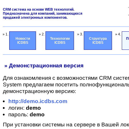
CRM система на основе WEB технологий.
Предназначена для компаний, занимающихся
продажей электронных компонентов.
» 1.
» 2.
» 3.
» 4.
Новости
Технологии
Структура
П
ICDBS
ICDBS
ICDBS
» Демонстрационная версия
Для ознакомления с возможностями CRM систе
System предлагаем посетить полнофункционал
демонстрационную версию:
http://demo.icdbs.com
логин:
demo
пароль:
demo
При установки системы на сервере в Вашей лок