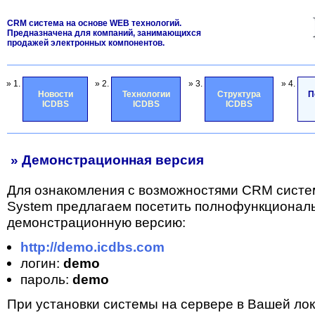
CRM система на основе WEB технологий.
Предназначена для компаний, занимающихся
продажей электронных компонентов.
» 1.
» 2.
» 3.
» 4.
Новости
Технологии
Структура
П
ICDBS
ICDBS
ICDBS
» Демонстрационная версия
Для ознакомления с возможностями CRM систе
System предлагаем посетить полнофункционал
демонстрационную версию:
http://demo.icdbs.com
логин:
demo
пароль:
demo
При установки системы на сервере в Вашей лок