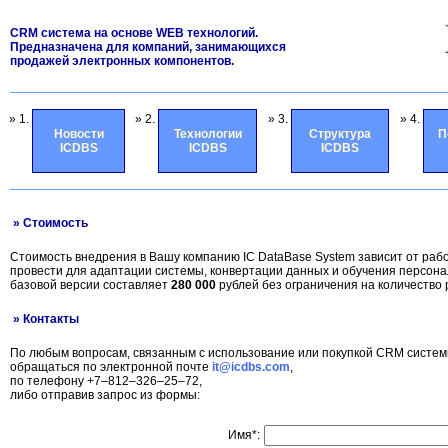
CRM система на основе WEB технологий.
Предназначена для компаний, занимающихся
продажей электронных компонентов.
» 1.
» 2.
» 3.
» 4.
Новости
Технологии
Структура
П
ICDBS
ICDBS
ICDBS
» Стоимость
Стоимость внедрения в Вашу компанию IC DataBase System зависит от раб
провести для адаптации системы, конвертации данных и обучения персон
базовой версии составляет
280 000
рублей без ограничения на количество 
» Контакты
По любым вопросам, связанным с использование или покупкой CRM систем
обращаться по электронной почте
it@icdbs.com
,
по телефону +7–812–326–25–72,
либо отправив запрос из формы:
Имя*: