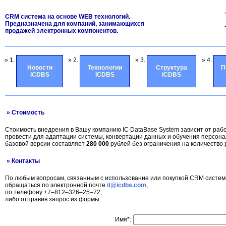
CRM система на основе WEB технологий.
Предназначена для компаний, занимающихся
продажей электронных компонентов.
» 1.
» 2.
» 3.
» 4.
Новости
Технологии
Структура
П
ICDBS
ICDBS
ICDBS
» Стоимость
Стоимость внедрения в Вашу компанию IC DataBase System зависит от раб
провести для адаптации системы, конвертации данных и обучения персон
базовой версии составляет
280 000
рублей без ограничения на количество 
» Контакты
По любым вопросам, связанным с использование или покупкой CRM систем
обращаться по электронной почте
it@icdbs.com
,
по телефону +7–812–326–25–72,
либо отправив запрос из формы:
Имя*: